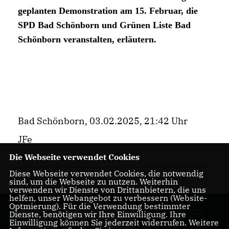
geplanten Demonstration am 15. Februar, die
SPD Bad Schönborn und Grünen Liste Bad
Schönborn veranstalten, erläutern.
Bad Schönborn, 03.02.2025, 21:42 Uhr
JFe
Die Webseite verwendet Cookies
News_Gemeindeverband
Diese Webseite verwendet Cookies, die notwendig
sind, um die Webseite zu nutzen. Weiterhin
verwenden wir Dienste von Drittanbietern, die uns
helfen, unser Webangebot zu verbessern (Website-
Optmierung). Für die Verwendung bestimmter
Webseite der CDU
Dienste, benötigen wir Ihre Einwilligung. Ihre
Einwilligung können Sie jederzeit widerrufen. Weitere
Bad Schönborn